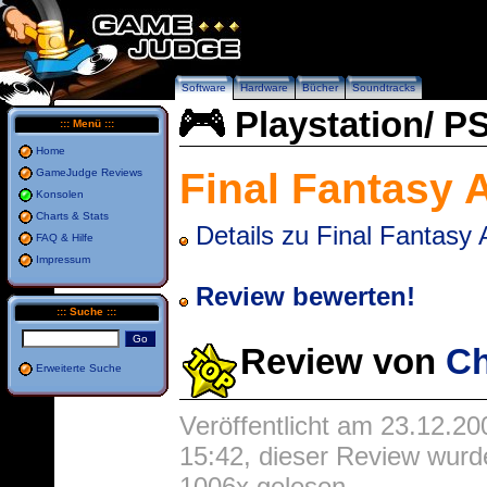
Software
Hardware
Bücher
Soundtracks
Playstation/ P
:::
Menü
:::
Home
Final Fantasy
GameJudge Reviews
Konsolen
Charts & Stats
Details zu Final Fantasy
FAQ & Hilfe
Impressum
Review bewerten!
:::
Suche
:::
Review von
Ch
Erweiterte Suche
Veröffentlicht am 23.12.20
15:42, dieser Review wurd
1006x gelesen.