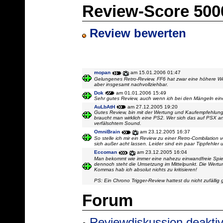
Review-Score 500
Review bewerten
mopan
am 15.01.2006 01:47
Gelungenes Retro-Review. FF6 hat zwar eine höhere We
aber insgesamt nachvollziehbar.
Dok
am 01.01.2006 15:49
Sehr gutes Review, auch wenn ich bei den Mängeln ein
AuLbAtH
am 27.12.2005 19:20
Gutes Review, bin mit der Wertung und Kaufempfehlung a
braucht man wirklich eine PS2. Wer sich das auf PSX antu
verfälschtem Sound.
OmniBrain
am 23.12.2005 16:37
So stelle ich mir ein Review zu einer Retro-Combilation
sich außer acht lassen. Leider sind ein paar Tippfehler 
Eccoman
am 23.12.2005 16:04
Man bekommt wie immer eine nahezu einwandfreie Spiel
dennoch steht die Umsetzung im Mittelpunkt. Die Wertun
Kommas hab ich absolut nichts zu kritisieren!
PS: Ein Chrono Trigger-Review hattest du nicht zufällig
Forum
Reviewdiskussion deaktiv