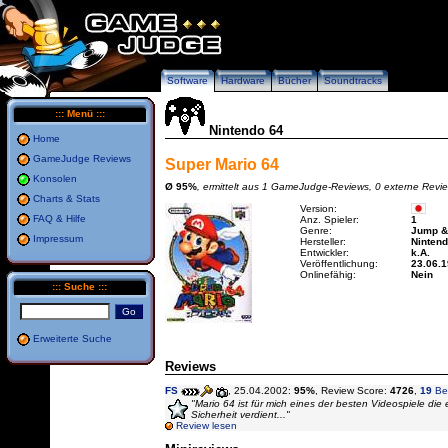
Software
Hardware
Bücher
Soundtracks
:::
Menü
:::
Nintendo 64
Home
GameJudge Reviews
Super Mario 64
Konsolen
Ø 95%
, ermittelt aus 1 GameJudge-Reviews, 0 externe Revie
Charts & Stats
Version:
FAQ & Hilfe
Anz. Spieler:
1
Genre:
Jump &
Impressum
Hersteller:
Ninten
Entwickler:
k.A.
Veröffentlichung:
23.06.
Onlinefähig:
Nein
:::
Suche
:::
Erweiterte Suche
Reviews
FS
, 25.04.2002:
95%
, Review Score:
4726
,
19
Be
"Mario 64 ist für mich eines der besten Videospiele die e
Sicherheit verdient..."
Review lesen